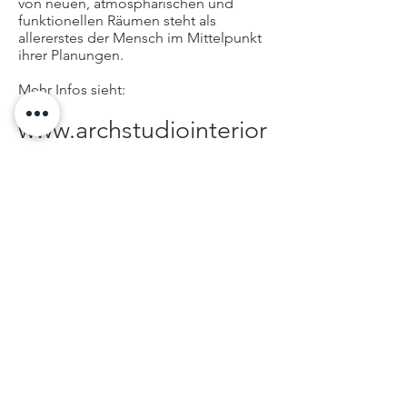
von neuen, atmosphärischen und
funktionellen Räumen steht als
allererstes der Mensch im Mittelpunkt
ihrer Planungen.
Mehr Infos sieht:
www.archstudiointerior
s.com
ArchStudio
Architekten AG
Grubenstrasse 38
8045 Zürich
+41 44 482 08 08
Architektur
InnenArchitektur
Projekte