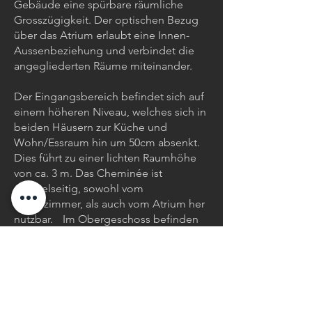
Gebäude eine spürbare räumliche
Grosszügigkeit. Der optischen Bezug
über das Atrium erlaubt eine Innen-
Aussenbeziehung und verbindet die
angegliederten Räume miteinander.
Der Eingangsbereich befindet sich auf
einem höheren Niveau, welches sich in
beiden Häusern zur Küche und
Wohn/Essraum hin um 50cm absenkt.
Dies führt zu einer lichten Raumhöhe
von ca. 3 m. Das Cheminée ist
doppelseitig, sowohl vom
Wohnzimmer, als auch vom Atrium her
nutzbar. Im Obergeschoss befinden
sich 3 Schlafräume mit Bädern, im
Dachgeschoss ein Panoramazimmer
inklusive grosszügiger Terrasse mit
Berg- und Seesicht.