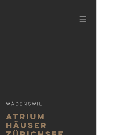
WÄDENSWIL
ATRIUM
HÄUSER
ZÜRICHSEE