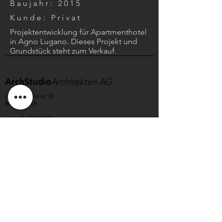
Baujahr: 2015
Kunde: Privat
Projektentwicklung für Apartmenthotel
in Agno Lugano. Dieses Projekt und
Grundstück steht zum Verkauf.
ArchStudio
Architekten AG
Grubenstrasse 38
8045 Zürich
+41 44 482 08 08
Architektur
InnenArchitektur
Projekte
About