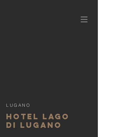
LUGANO
Hotel lago
di lugano