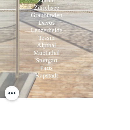
Zürichsee
Graubünden
Davos
Lenzerheide
Tessin
Alpthal
Muotathal
Stuttgart
Paris
Kapstadt​