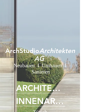
ArchStudio
Architekten
AG
Neubauen I Umbauen I
Sanieren
ARCHITEKTUR
INNENARCHITEKTUR
Zürich