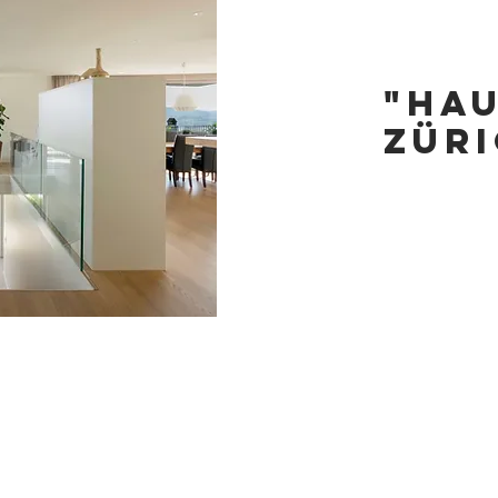
"HA
ZÜR