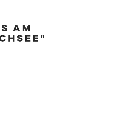
US am
ICHSEE"